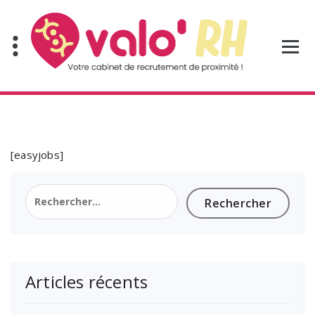
Aller
au
contenu
[easyjobs]
Rechercher :
Articles récents