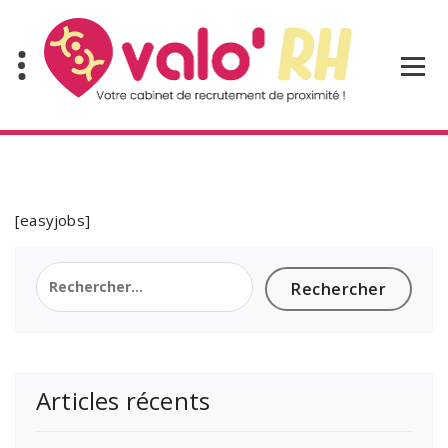
Aller
au
contenu
[easyjobs]
Rechercher :
Articles récents