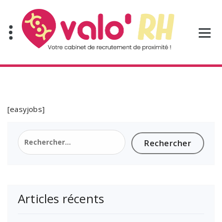
Aller
au
contenu
[easyjobs]
Rechercher :
Articles récents