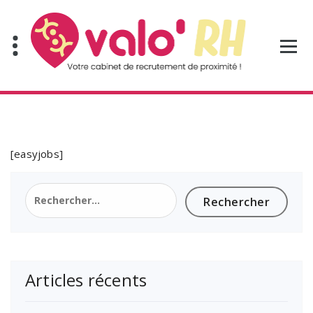
Aller
au
contenu
[easyjobs]
Rechercher :
Articles récents