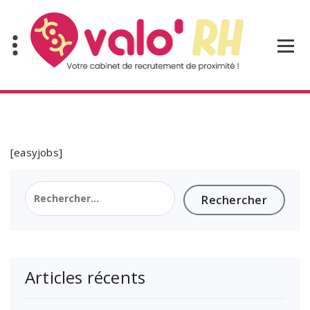
Aller
au
contenu
[easyjobs]
Rechercher :
Articles récents