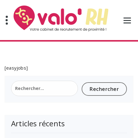
Aller
au
contenu
[easyjobs]
Rechercher :
Articles récents