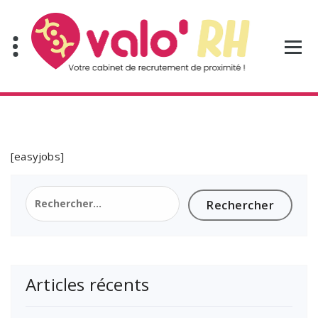
Aller
au
contenu
[easyjobs]
Rechercher :
Articles récents