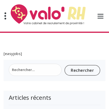
Aller
au
contenu
[easyjobs]
Rechercher :
Articles récents