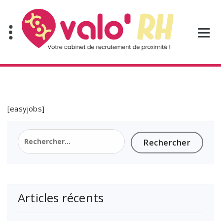
Aller
au
contenu
[easyjobs]
Rechercher :
Articles récents