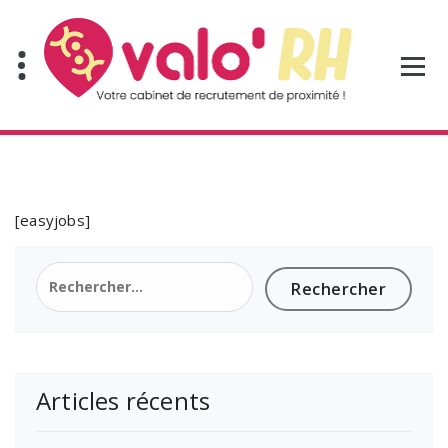
Aller
au
contenu
[easyjobs]
Rechercher :
Articles récents