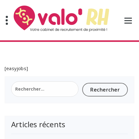
Aller
au
contenu
[easyjobs]
Rechercher :
Articles récents