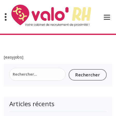
Aller
au
contenu
[easyjobs]
Rechercher :
Articles récents