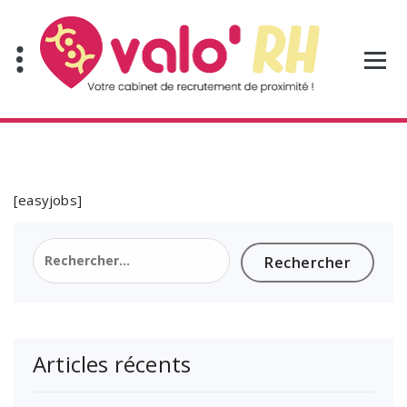
Aller
au
contenu
[easyjobs]
Rechercher :
Articles récents