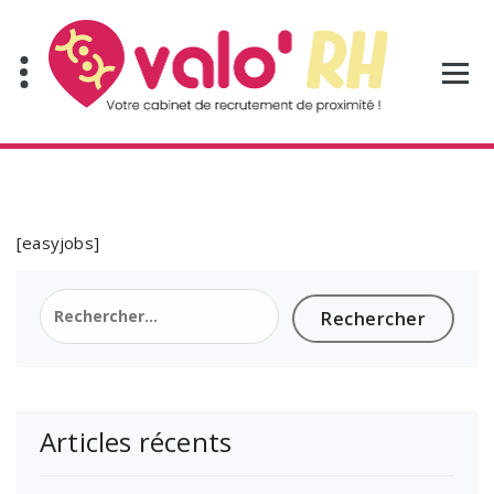
Aller
au
contenu
[easyjobs]
Rechercher :
Articles récents