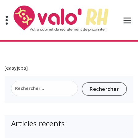
Aller
au
contenu
[easyjobs]
Rechercher :
Articles récents