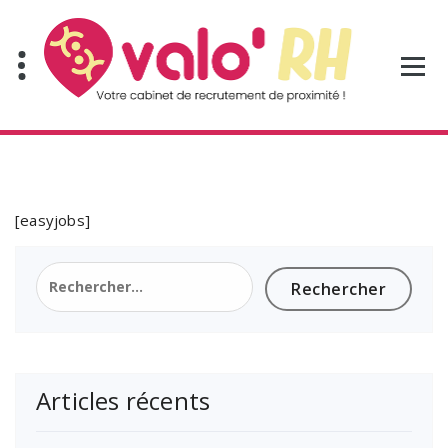
Aller
au
contenu
[easyjobs]
Rechercher :
Articles récents