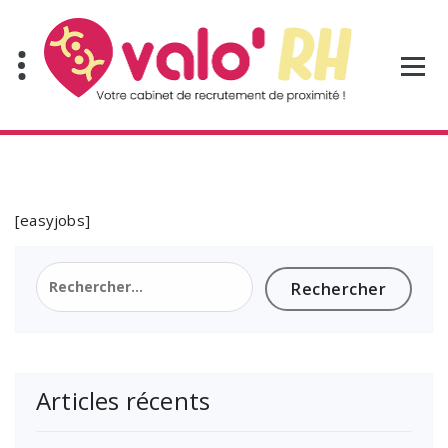
Aller
au
contenu
[easyjobs]
Rechercher :
Articles récents