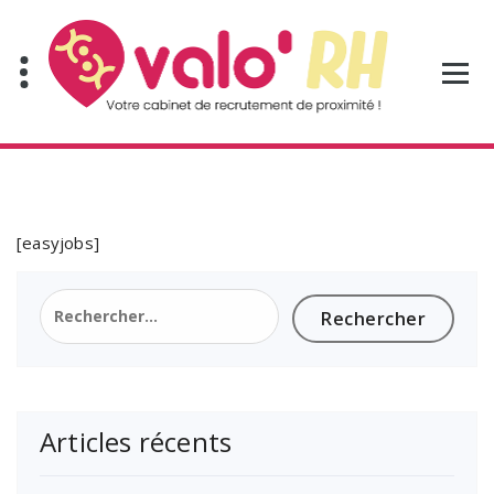
Aller
au
contenu
[easyjobs]
Rechercher :
Articles récents