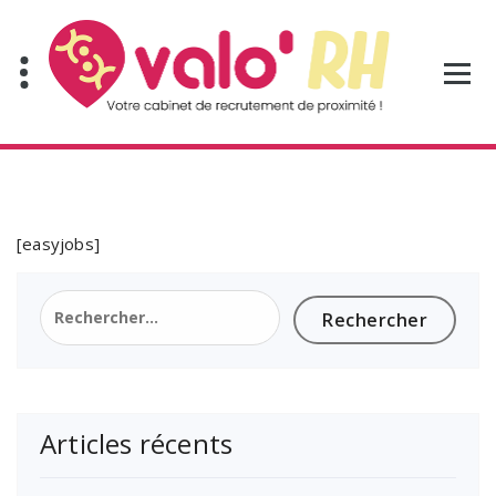
Aller
au
contenu
[easyjobs]
Rechercher :
Articles récents