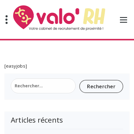
Aller
au
contenu
[easyjobs]
Rechercher :
Articles récents