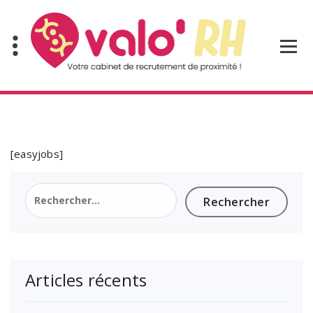
Aller
au
contenu
[easyjobs]
Rechercher :
Articles récents