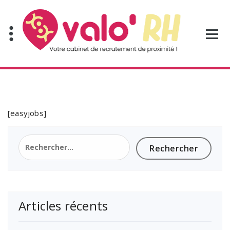
Aller
au
contenu
[easyjobs]
Rechercher :
Articles récents