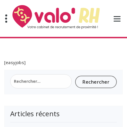
Aller
au
contenu
[easyjobs]
Rechercher :
Articles récents