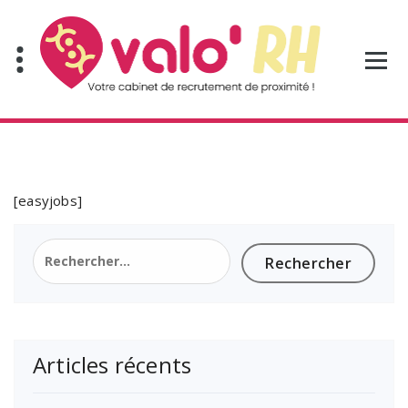
Aller
au
contenu
[easyjobs]
Rechercher :
Articles récents